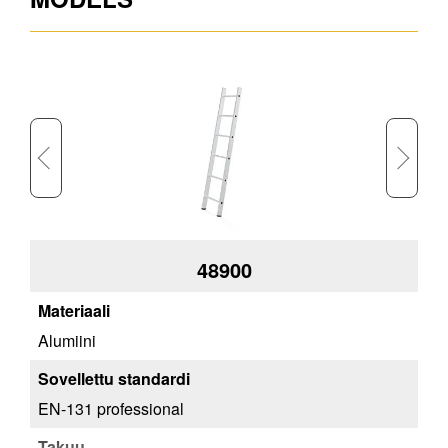
48900
Alumiini
Alu
EN-131 professional
EN