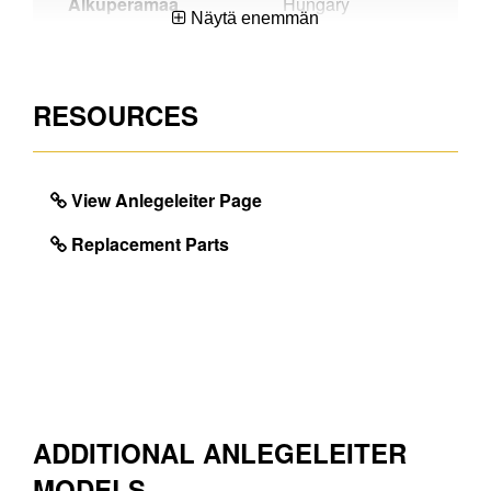
Alkuperämaa
Hungary
Näytä enemmän
EAN
4003866489015
RESOURCES
DIMENSIONS
Paino, noin (kg)
2.8
View Anlegeleiter Page
Tilavuus, noin
40.8
Replacement Parts
Max. kuorma (kg)
150.0
Sivujohteen leveys (mm)
51
Suurin työskentelykorkeus
2.97
(m)
ADDITIONAL ANLEGELEITER
MODELS