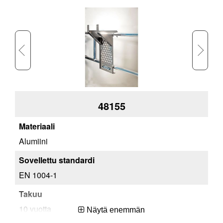
48155
Alumiini
Alu
EN 1004-1
EN
10 vuotta
10 
Näytä enemmän