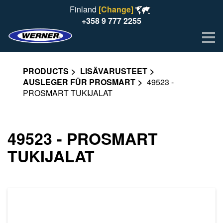
Finland
[Change]
+358 9 777 2255
Me
PRODUCTS
LISÄVARUSTEET
AUSLEGER FÜR PROSMART
49523 -
PROSMART TUKIJALAT
49523 - PROSMART
TUKIJALAT