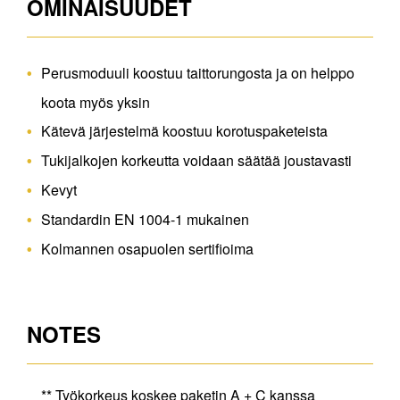
OMINAISUUDET
Perusmoduuli koostuu taittorungosta ja on helppo
koota myös yksin
Kätevä järjestelmä koostuu korotuspaketeista
Tukijalkojen korkeutta voidaan säätää joustavasti
Kevyt
Standardin EN 1004-1 mukainen
Kolmannen osapuolen sertifioima
NOTES
** Työkorkeus koskee paketin A + C kanssa