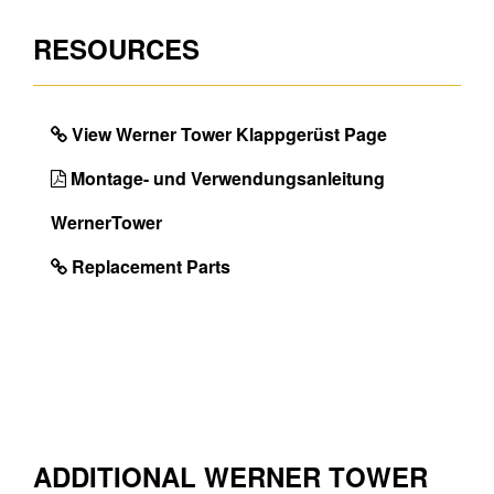
DIMENSIONS
RESOURCES
Paino, noin (kg)
24.0
Max. kuorma (kg)
158.0
View Werner Tower Klappgerüst Page
Tason korkeus (m)
4.90
Montage- und Verwendungsanleitung
Suurin työskentelykorkeus
6.90
WernerTower
(m)
Replacement Parts
ADDITIONAL WERNER TOWER