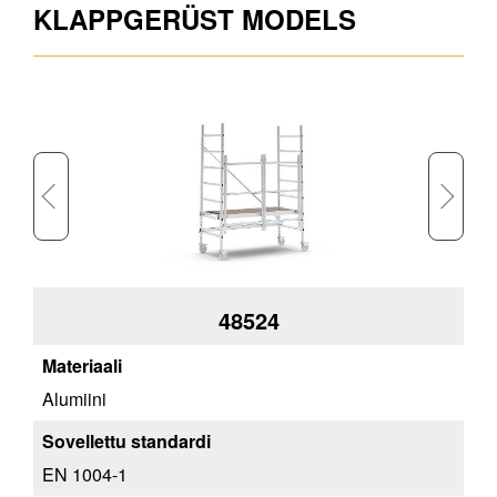
KLAPPGERÜST MODELS
48524
Alumiini
Alu
EN 1004-1
EN