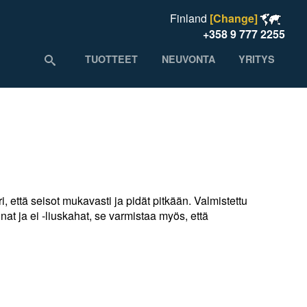
Finland
[Change]
+358 9 777 2255
TUOTTEET
NEUVONTA
YRITYS
ri, että seisot mukavasti ja pidät pitkään. Valmistettu
nat ja ei -liuskahat, se varmistaa myös, että