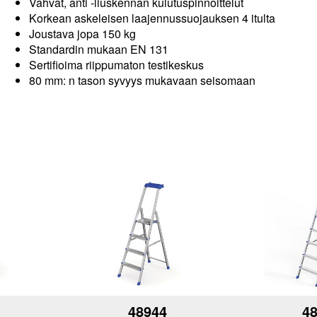
Vahvat, anti -liuskennan kulutuspinnoittelut
Korkean askeleisen laajennussuojauksen 4 itulta
Joustava jopa 150 kg
Standardin mukaan EN 131
Sertifioima riippumaton testikeskus
80 mm: n tason syvyys mukavaan seisomaan
48944
4