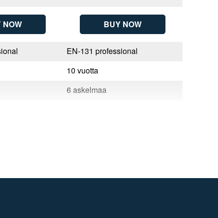
Y NOW
BUY NOW
ional
EN-131 professional
EN-131 p
10 vuotta
10 vuotta
6 askelmaa
7 askel
Hungary
Hungary
9
4003866489466
4003866