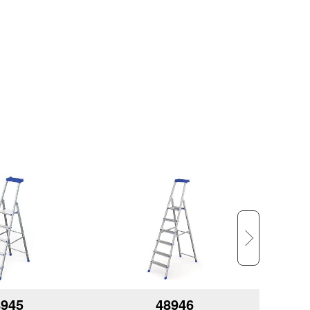
8945
48946