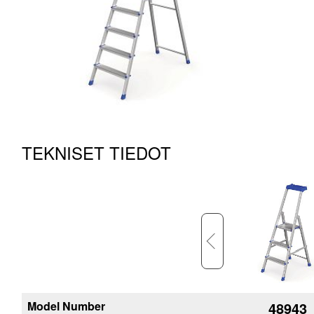
TEKNISET TIEDOT
Model Number
48947
48943