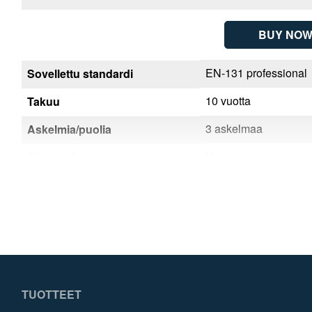
BUY NOW
BUY NO
EN-131 professional
EN-131 professional
Sovellettu standardi
10 vuotta
10 vuotta
Takuu
7 askelmaa
3 askelmaa
Askelmia/puolia
Hungary
Hungary
Alkuperämaa
4003866489473
4003866489435
EAN
TUOTTEET