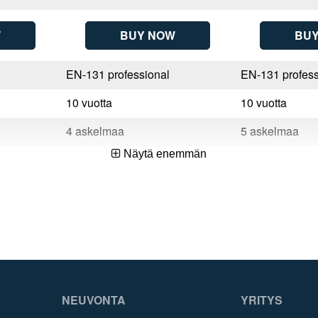
W
BUY NOW
BU
EN-131 professional
EN-131 profess
10 vuotta
10 vuotta
4 askelmaa
5 askelmaa
Näytä enemmän
Hungary
Hungary
4003866489442
400386648945
NEUVONTA
YRITYS