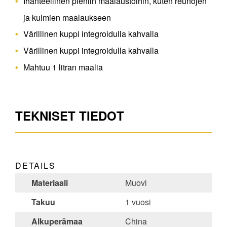
Ihanteellinen pieniin maalaustöihin, kuten reunojen
ja kulmien maalaukseen
Värillinen kuppi integroidulla kahvalla
Värillinen kuppi integroidulla kahvalla
Mahtuu 1 litran maalia
TEKNISET TIEDOT
DETAILS
Materiaali
Muovi
Takuu
1 vuosi
Alkuperämaa
China