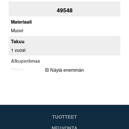
49548
Muovi
Mu
1 vuosi
1 v
China
Ch
Näytä enemmän
0051751094749
00
TUOTTEET
NEUVONTA