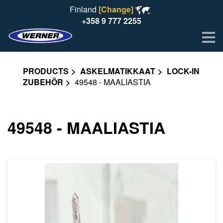
Finland
[Change]
+358 9 777 2255
Me
PRODUCTS
ASKELMATIKKAAT
LOCK-IN
ZUBEHÖR
49548 - MAALIASTIA
49548 - MAALIASTIA