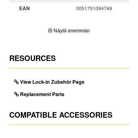
EAN
0051751094749
Näytä enemmän
DIMENSIONS
Paino, noin (kg)
0.2
RESOURCES
Max. kuorma (kg)
1.0
View Lock-in Zubehör Page
Replacement Parts
COMPATIBLE ACCESSORIES