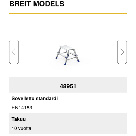
BREIT MODELS
48951
EN14183
EN
10 vuotta
10 