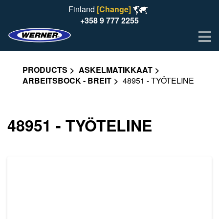
Finland
[Change]
+358 9 777 2255
Me
PRODUCTS
ASKELMATIKKAAT
ARBEITSBOCK - BREIT
48951 - TYÖTELINE
48951 - TYÖTELINE