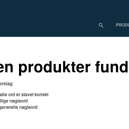
PROD
en produkter fund
orslag:
 alle ord er stavet korrekt
llige nøgleord
generelle nøgleord