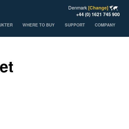
Denmark
[Change]
+44 (0) 1621 745 900
UKTER
WHERE TO BUY
SUPPORT
COMPANY
et