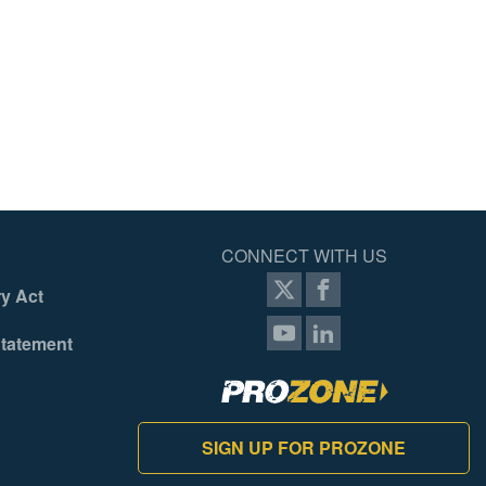
CONNECT WITH US
y Act
Statement
SIGN UP FOR PROZONE