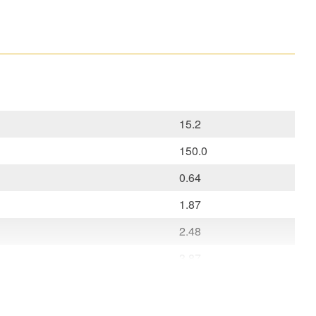
15.2
150.0
0.64
1.87
2.48
3.87