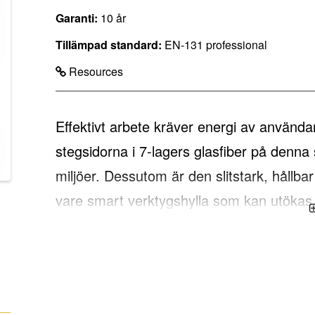
Garanti:
10 år
Tillämpad standard:
EN-131 professional
Resources
Effektivt arbete kräver energi av använda
stegsidorna i 7-lagers glasfiber på denna 
miljöer. Dessutom är den slitstark, hållb
vare smart verktygshylla som kan utökas m
alltid är lätt och snabbt tillgängliga. Utf