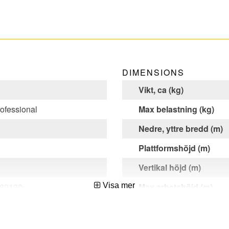
DIMENSIONS
Vikt, ca (kg)
ofessional
Max belastning (kg)
Nedre, yttre bredd (m)
Plattformshöjd (m)
Vertikal höjd (m)
89190
Visa mer
Max arbetshöjd (m)