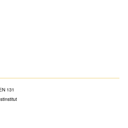
 EN 131
tinstitut