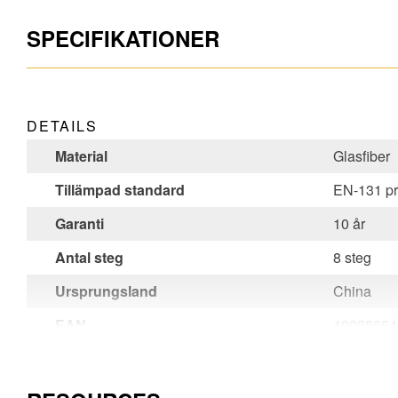
SPECIFIKATIONER
DETAILS
Material
Glasfiber
Tillämpad standard
EN-131 pr
Garanti
10 år
Antal steg
8 steg
Ursprungsland
China
EAN
40038664