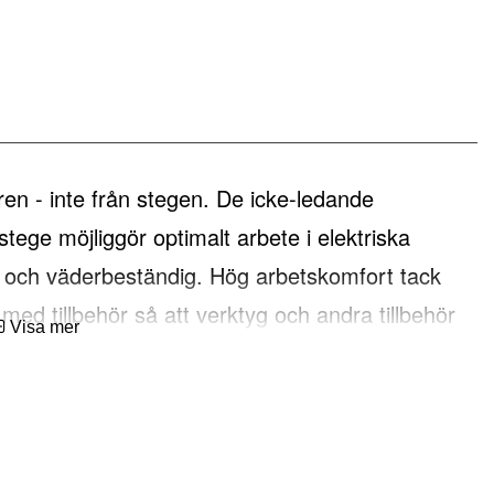
ren - inte från stegen. De icke-ledande
stege möjliggör optimalt arbete i elektriska
ar och väderbeständig. Hög arbetskomfort tack
ed tillbehör så att verktyg och andra tillbehör
Visa mer
ormad för professionell användning.