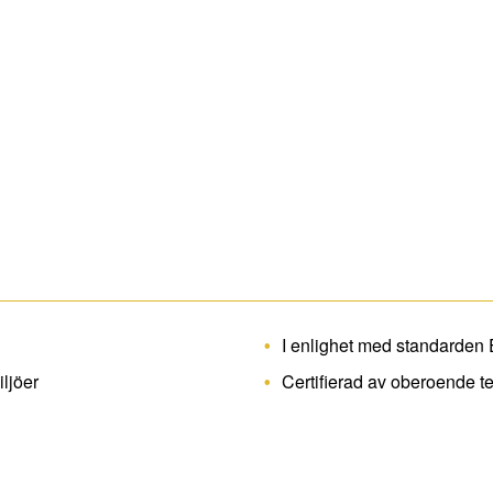
I enlighet med standarden
iljöer
Certifierad av oberoende tes