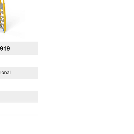
919
ional
0