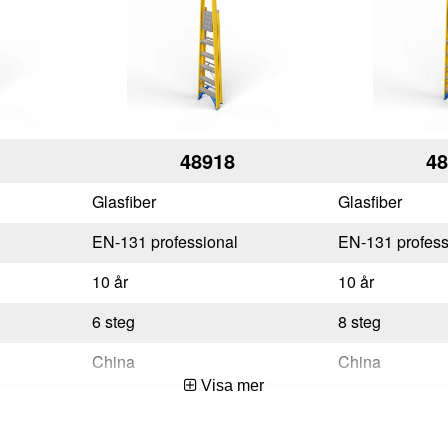
48918
48
Glasfiber
Glasfiber
EN-131 professional
EN-131 profess
10 år
10 år
6 steg
8 steg
China
China
Visa mer
4003866489183
400386648919