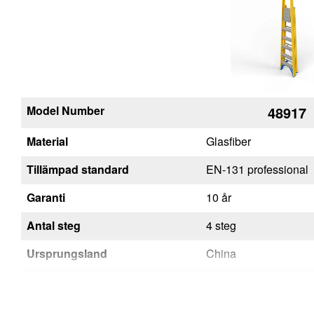
Model Number
48917
Material
Glasfiber
Tillämpad standard
EN-131 professional
Garanti
10 år
Antal steg
4 steg
Ursprungsland
China
EAN
4003866489176