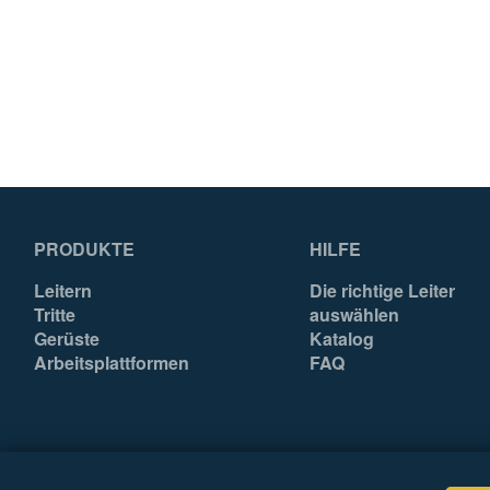
Region
99
99
Herkunftsland
Hungary
Hungary
Mengeneinheit
EA
EA
EAN
4003866489473
4003866489435
PRODUKTE
HILFE
Leitern
Die richtige Leiter
Tritte
auswählen
Gerüste
Katalog
Arbeitsplattformen
FAQ