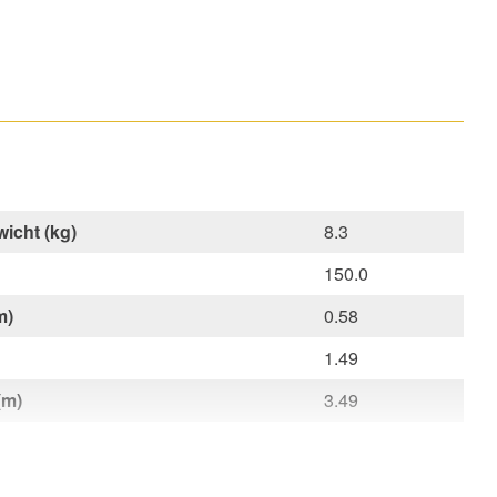
icht (kg)
8.3
150.0
m)
0.58
1.49
(m)
3.49