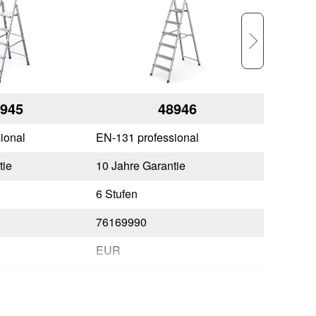
945
48946
ional
EN-131 professional
EN-131 p
tie
10 Jahre Garantie
10 Jahre
6 Stufen
7 Stufen
76169990
7616999
EUR
EUR
228
264