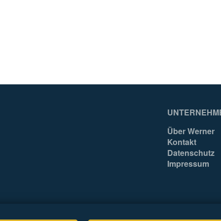
99
99
Hungary
Hungary
EA
EA
4003866489442
400386648945
UNTERNEHM
Über Werner
Kontakt
Datenschutz
Impressum