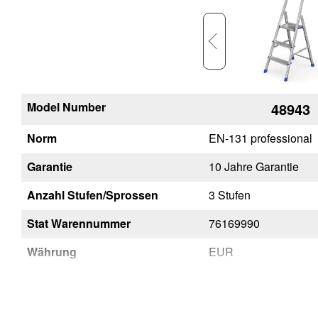
Model Number
48947
48943
Norm
EN-131 professional
EN-131 professional
Garantie
10 Jahre Garantie
10 Jahre Garantie
Anzahl Stufen/Sprossen
7 Stufen
3 Stufen
Stat Warennummer
76169990
76169990
Währung
EUR
EUR
Unverbindliche
264
169
Preisempfehlung (exkl. MwSt)
CHF