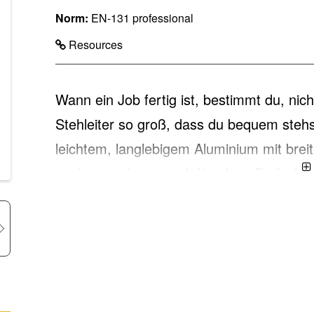
Norm:
EN-131 professional
Resources
Wann ein Job fertig ist, bestimmt du, nich
Stehleiter so groß, dass du bequem stehst
leichtem, langlebigem Aluminium mit breit
auch sonst bestens dafür, dass Profis 