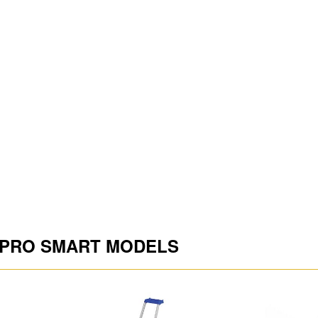
99
Hungary
EA
4003866489466
 PRO SMART MODELS