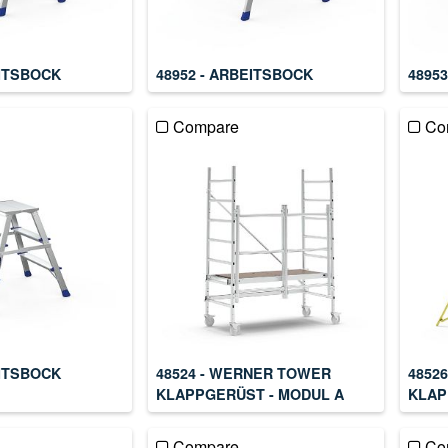
EITSBOCK
48952 - ARBEITSBOCK
4895
Compare
Co
EITSBOCK
48524 - WERNER TOWER
4852
KLAPPGERÜST - MODUL A
KLAP
Compare
Co