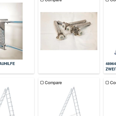
BAUHILFE
4896
ZWEI
Compare
Co