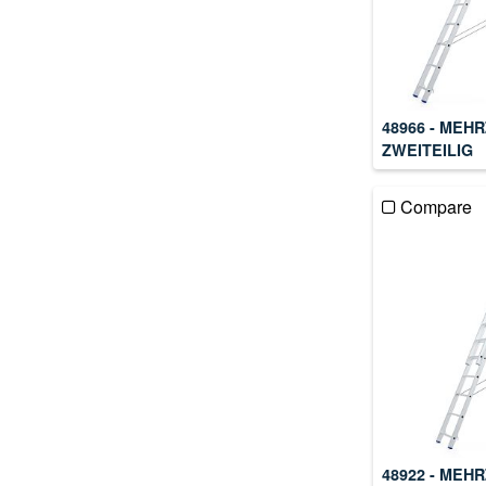
48966 - MEH
ZWEITEILIG
Compare
48922 - MEH