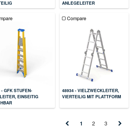
TEILIG
ANLEGELEITER
mpare
Compare
 - GFK STUFEN-
48934 - VIELZWECKLEITER,
LEITER, EINSEITIG
VIERTEILIG MIT PLATTFORM
EHBAR
2
3
1