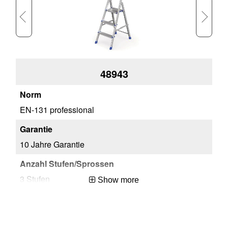
48943
EN-131 professional
EN
10 Jahre Garantie
10 
3 Stufen
4 S
Show more
76169990
76