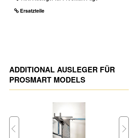
Ungefähres Produktgewicht
12.8
Ersatzteile
(kg)
ADDITIONAL AUSLEGER FÜR
PROSMART MODELS