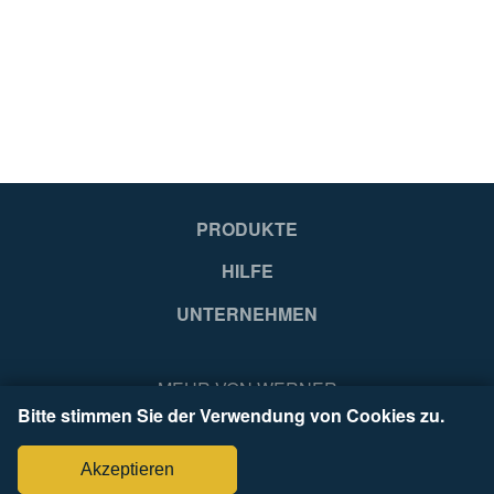
99
99
United Kingdom
Un
EA
EA
PRODUKTE
HILFE
4003866481552
40
UNTERNEHMEN
MEHR VON WERNER
Bitte stimmen Sie der Verwendung von Cookies zu.
Akzeptieren