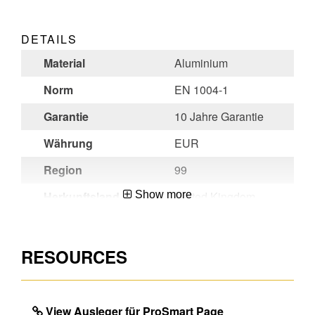
DETAILS
Material
Aluminium
Norm
EN 1004-1
Garantie
10 Jahre Garantie
Währung
EUR
Region
99
Herkunftsland
Show more
United Kingdom
Mengeneinheit
EA
EAN
4003866483792
RESOURCES
View Ausleger für ProSmart Page
DIMENSIONS