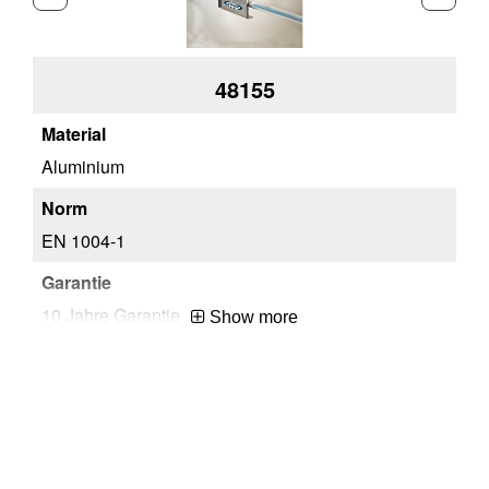
48155
Aluminium
Al
EN 1004-1
EN
10 Jahre Garantie
10
Show more
EUR
E
N/A
N/