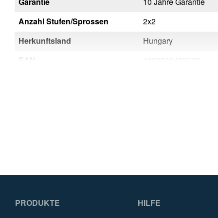
Garantie
10 Jahre Garantie
Anzahl Stufen/Sprossen
2x2
Herkunftsland
Hungary
EAN
4003866489572
PRODUKTE
HILFE