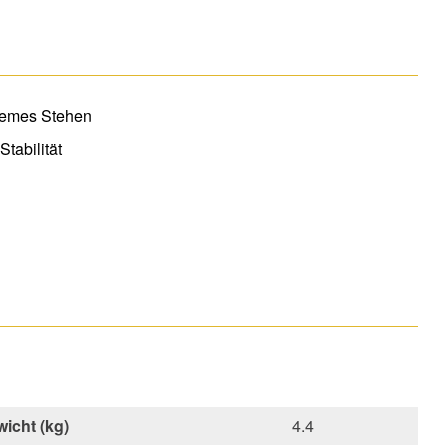
uemes Stehen
tabilität
icht (kg)
4.4