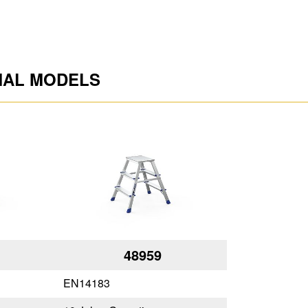
MAL MODELS
48959
EN14183