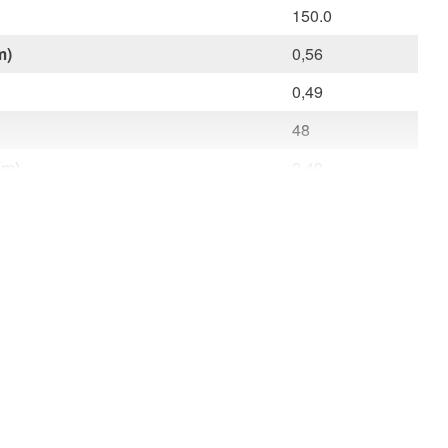
150.0
m)
0,56
0,49
48
(m)
2,49