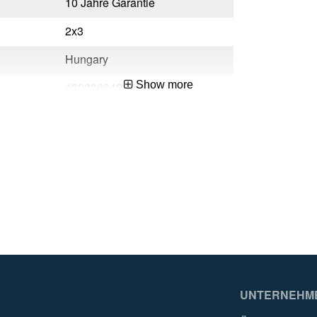
10 Jahre Garantie
2x3
Hungary
Show more
4003866489596
UNTERNEHM