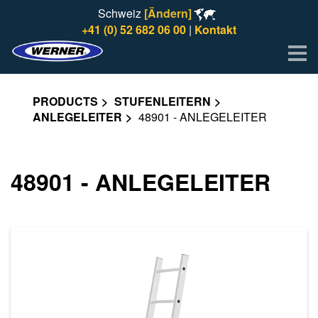
Schweiz
[Ändern]
+41 (0) 52 682 06 00
|
Kontakt
Me
PRODUCTS
STUFENLEITERN
ANLEGELEITER
48901 - ANLEGELEITER
48901 - ANLEGELEITER