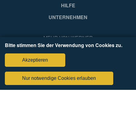
HILFE
Hungary
Hu
UNTERNEHMEN
EA
EA
MEHR VON WERNER
Bitte stimmen Sie der Verwendung von Cookies zu.
4003866489008
40
Akzeptieren
Nur notwendige Cookies erlauben
FÜR PROZONE ANMELDEN