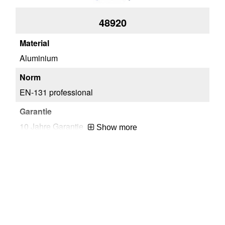
48920
Aluminium
Al
EN-131 professional
EN
10 Jahre Garantie
10 
Show more
3x7 Sprossen
3x
76169990
76