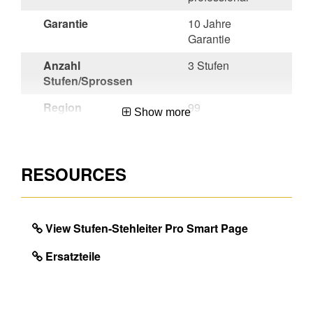
Garantie
10 Jahre
Garantie
Anzahl
3 Stufen
Stufen/Sprossen
Region
99
Show more
Herkunftsland
Hungary
Mengeneinheit
EA
RESOURCES
EAN
4003866489435
View Stufen-Stehleiter Pro Smart Page
DIMENSIONS
Ersatzteile
Ungefähres Produktgewicht
5.2
(kg)