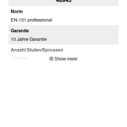
EN-131 professional
EN
10 Jahre Garantie
10
3 Stufen
4 
Show more
99
99
Hungary
Hu
EA
EA