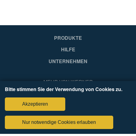
4003866489435
40
PRODUKTE
HILFE
UNTERNEHMEN
MEHR VON WERNER
Bitte stimmen Sie der Verwendung von Cookies zu.
Akzeptieren
Nur notwendige Cookies erlauben