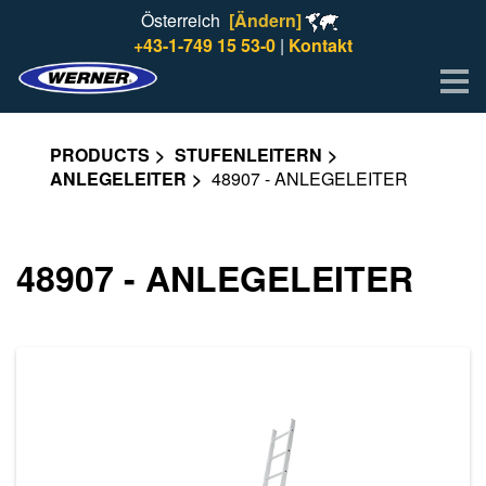
Österreich
[Ändern]
+43-1-749 15 53-0
|
Kontakt
Me
PRODUCTS
STUFENLEITERN
ANLEGELEITER
48907 - ANLEGELEITER
48907 - ANLEGELEITER