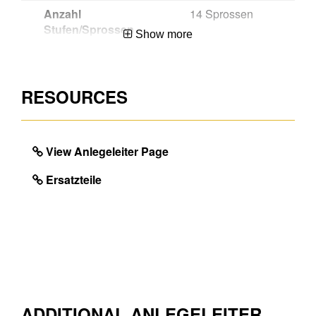
Anzahl
14 Sprossen
Stufen/Sprossen
Show more
Region
99
Herkunftsland
Hungary
RESOURCES
Mengeneinheit
EA
EAN
4003866489077
View Anlegeleiter Page
Ersatzteile
DIMENSIONS
Ungefähres Produktgewicht
6.7
(kg)
Volumen cdm
100.8
Maximale Last (kg)
150.0
ADDITIONAL ANLEGELEITER