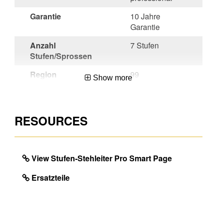
Garantie
10 Jahre
Garantie
Anzahl
7 Stufen
Stufen/Sprossen
Region
99
Show more
Herkunftsland
Hungary
Mengeneinheit
EA
RESOURCES
EAN
4003866489473
View Stufen-Stehleiter Pro Smart Page
DIMENSIONS
Ersatzteile
Ungefähres
9.3
Produktgewicht (kg)