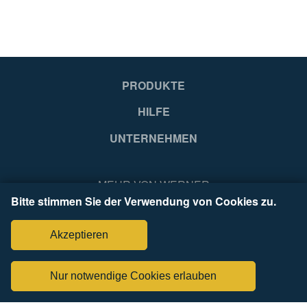
4003866489435
40
PRODUKTE
HILFE
UNTERNEHMEN
MEHR VON WERNER
Bitte stimmen Sie der Verwendung von Cookies zu.
Akzeptieren
Nur notwendige Cookies erlauben