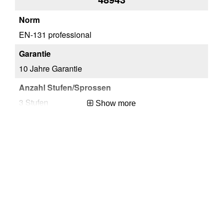
EN-131 professional
EN
10 Jahre Garantie
10
3 Stufen
4 
Show more
99
99
Hungary
Hu
EA
EA