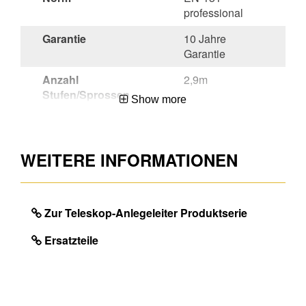
professional
Garantie
10 Jahre
Garantie
Anzahl
2,9m
Stufen/Sprossen
Show more
Region
99
Herkunftsland
China
WEITERE INFORMATIONEN
Mengeneinheit
EA
EAN
4003866489718
Zur Teleskop-Anlegeleiter Produktserie
Ersatzteile
DIMENSIONS
Ungefähres Produktgewicht
9.4
(kg)