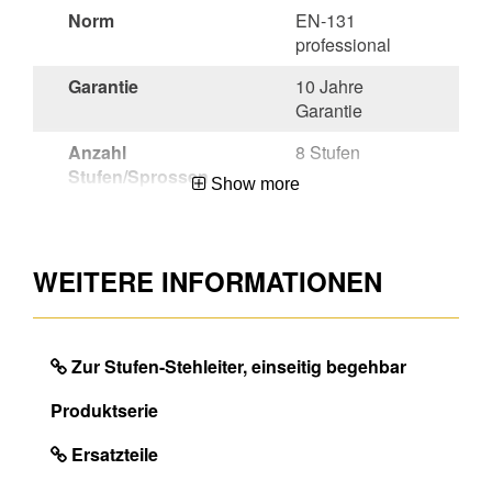
Norm
EN-131
professional
Garantie
10 Jahre
Garantie
Anzahl
8 Stufen
Stufen/Sprossen
Show more
Region
99
Herkunftsland
China
WEITERE INFORMATIONEN
Mengeneinheit
EA
EAN
4003866495986
Zur Stufen-Stehleiter, einseitig begehbar
Produktserie
DIMENSIONS
Ersatzteile
Ungefähres
9.6