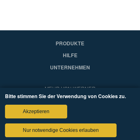
EA
EA
4003866495931
40
PRODUKTE
HILFE
UNTERNEHMEN
MEHR VON WERNER
Bitte stimmen Sie der Verwendung von Cookies zu.
Akzeptieren
Nur notwendige Cookies erlauben