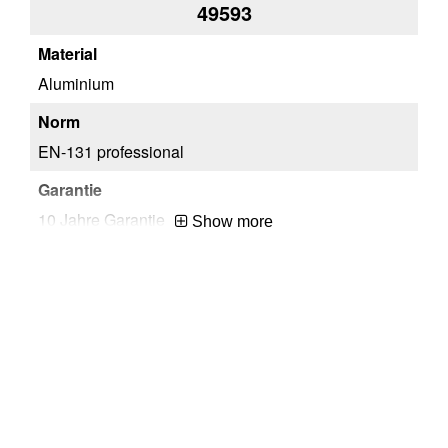
49593
Aluminium
Al
EN-131 professional
EN
10 Jahre Garantie
10
Show more
3 Stufen
4 
99
99
China
Ch