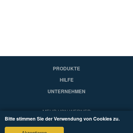
EUR
E
229
25
99
99
PRODUKTE
HILFE
Hungary
Hu
UNTERNEHMEN
EA
EA
MEHR VON WERNER
Bitte stimmen Sie der Verwendung von Cookies zu.
4003866489206
40