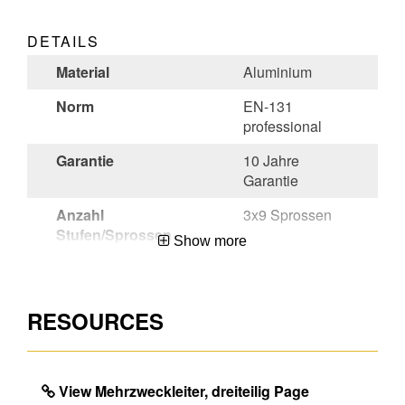
DETAILS
Material
Aluminium
Norm
EN-131
professional
Garantie
10 Jahre
Garantie
Anzahl
3x9 Sprossen
Stufen/Sprossen
Show more
Stat
76169990
Warennummer
RESOURCES
Währung
EUR
Unverbindliche
285
Preisempfehlung
View Mehrzweckleiter, dreiteilig Page
(exkl. MwSt) CHF