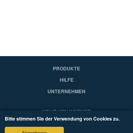
EUR
E
229
25
99
99
PRODUKTE
HILFE
Hungary
Hu
UNTERNEHMEN
EA
EA
MEHR VON WERNER
Bitte stimmen Sie der Verwendung von Cookies zu.
4003866489206
40