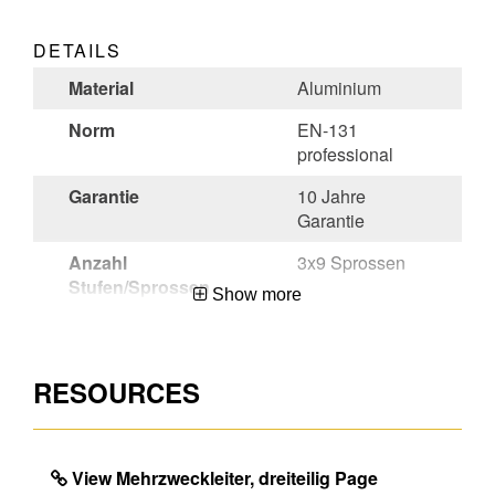
DETAILS
Material
Aluminium
Norm
EN-131
professional
Garantie
10 Jahre
Garantie
Anzahl
3x9 Sprossen
Stufen/Sprossen
Show more
Stat
76169990
Warennummer
RESOURCES
Währung
EUR
Unverbindliche
285
Preisempfehlung
View Mehrzweckleiter, dreiteilig Page
(exkl. MwSt) CHF