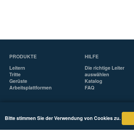
Herkunftsland
China
Mengeneinheit
EA
EAN
4003866489343
PRODUKTE
HILFE
Leitern
Die richtige Leiter
Tritte
auswählen
Gerüste
Katalog
Arbeitsplattformen
FAQ
Bitte stimmen Sie der Verwendung von Cookies zu.