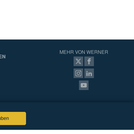
MEHR VON WERNER
EN
uben
FÜR PROZONE
ANMELDEN