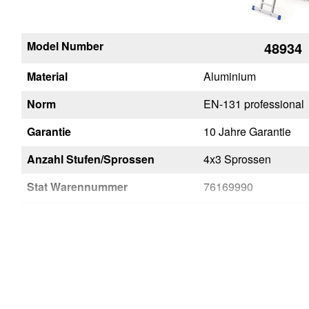
Model Number
48934
Material
Aluminium
Norm
EN-131 professional
Garantie
10 Jahre Garantie
Anzahl Stufen/Sprossen
4x3 Sprossen
Stat Warennummer
76169990
Währung
EUR
Unverbindliche
228
Preisempfehlung (exkl. MwSt)
CHF
Region
99