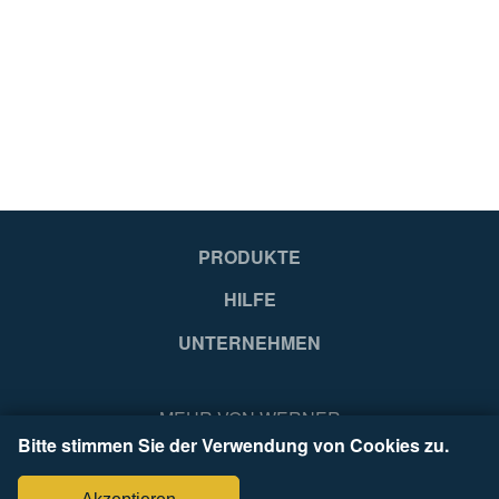
Hungary
Hu
EA
EA
4003866489206
40
PRODUKTE
HILFE
UNTERNEHMEN
MEHR VON WERNER
Bitte stimmen Sie der Verwendung von Cookies zu.