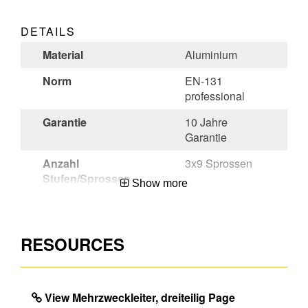
DETAILS
Material
Aluminium
Norm
EN-131
professional
Garantie
10 Jahre
Garantie
Anzahl
3x9 Sprossen
Stufen/Sprossen
Show more
Region
99
Herkunftsland
Hungary
RESOURCES
Mengeneinheit
EA
EAN
4003866489220
View Mehrzweckleiter, dreiteilig Page