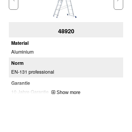
(mm)
48920
Aluminium
Al
EN-131 professional
EN
10 Jahre Garantie
10
Show more
3x7 Sprossen
3x
99
99