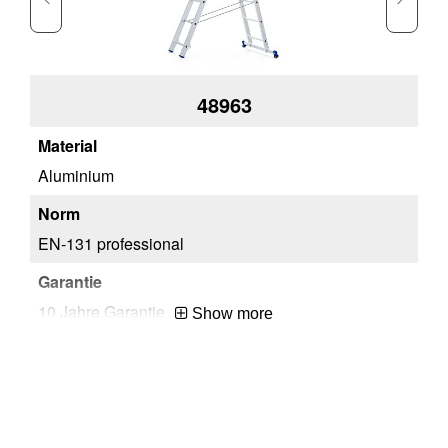
48963
Aluminium
Al
EN-131 professional
EN
10 Jahre Garantie
10
Show more
2x7 Sprossen
2x
99
99