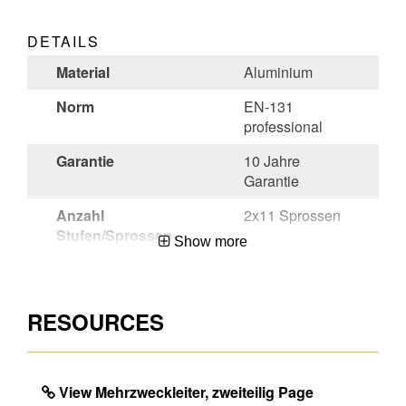
DETAILS
Material
Aluminium
Norm
EN-131
professional
Garantie
10 Jahre
Garantie
Anzahl
2x11 Sprossen
Stufen/Sprossen
Show more
Region
99
Herkunftsland
Hungary
RESOURCES
Mengeneinheit
EA
EAN
4003866489657
View Mehrzweckleiter, zweiteilig Page