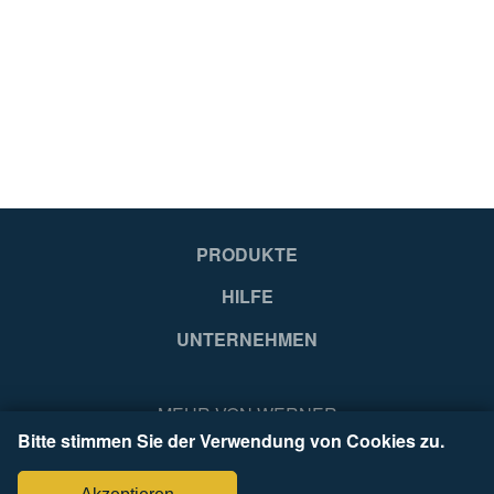
Hungary
Hu
EA
EA
4003866489633
40
PRODUKTE
HILFE
UNTERNEHMEN
MEHR VON WERNER
Bitte stimmen Sie der Verwendung von Cookies zu.